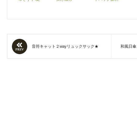
音符キャット２wayリュックサック★
和風日傘