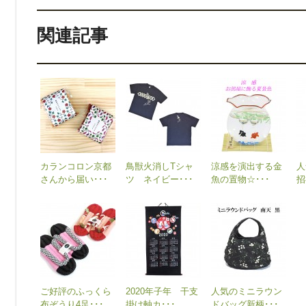
関連記事
カランコロン京都
鳥獣火消しTシャ
涼感を演出する金
人
さんから届い･･･
ツ ネイビー･･･
魚の置物☆･･･
招
ご好評のふっくら
2020年子年 干支
人気のミニラウン
布ぞうり4足･･･
掛け軸カ･･･
ドバッグ新柄･･･