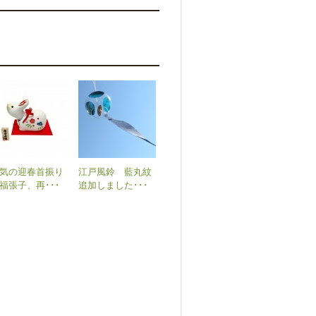
気の迎春首振り
江戸風鈴 藍丸紋
福張子、再･･･
追加しました･･･