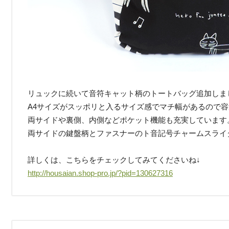
リュックに続いて音符キャット柄のトートバッグ追加しま
A4サイズがスッポリと入るサイズ感でマチ幅があるので
両サイドや裏側、内側などポケット機能も充実しています
両サイドの鍵盤柄とファスナーのト音記号チャームスライ
詳しくは、こちらをチェックしてみてくださいね↓
http://housaian.shop-pro.jp/?pid=130627316