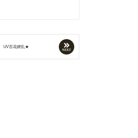
 UV百花繚乱★