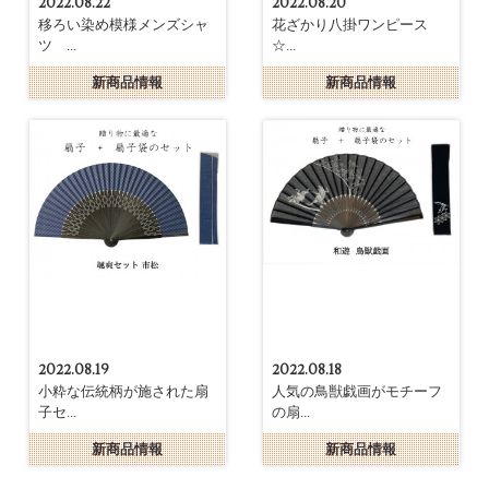
2022.08.22
2022.08.20
移ろい染め模様メンズシャ
花ざかり八掛ワンピース
ツ ...
☆...
新商品情報
新商品情報
2022.08.19
2022.08.18
小粋な伝統柄が施された扇
人気の鳥獣戯画がモチーフ
子セ...
の扇...
新商品情報
新商品情報