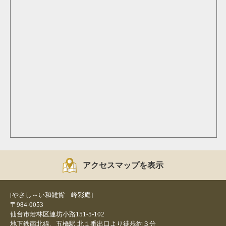
アクセスマップを表示
[やさし～い和雑貨 峰彩庵]
〒984-0053
仙台市若林区連坊小路151-5-102
地下鉄南北線、五橋駅 北１番出口より徒歩約３分